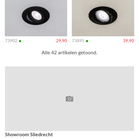
details
details
•
•
73902
29,90
73895
39,90
Alle 42 artikelen getoond.
Showroom Sliedrecht