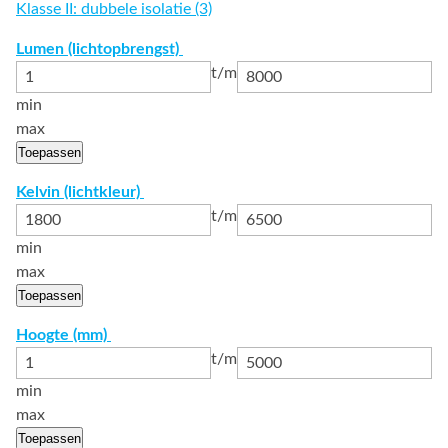
Klasse II: dubbele isolatie (3)
Lumen (lichtopbrengst)
t/m
min
max
Toepassen
Kelvin (lichtkleur)
t/m
min
max
Toepassen
Hoogte (mm)
t/m
min
max
Toepassen