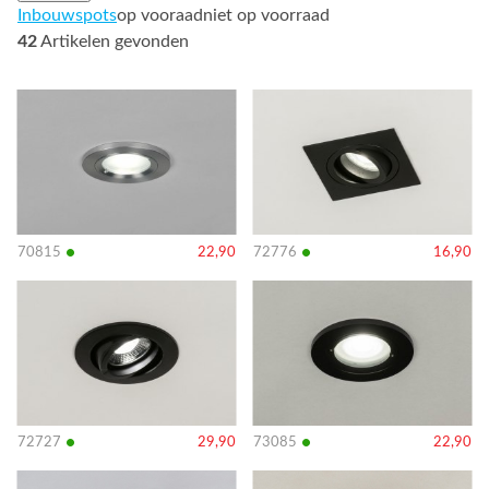
Inbouwspots
op vooraad
niet op voorraad
42
Artikelen gevonden
Bekijk
Bekijk
details
details
•
•
70815
22,90
72776
16,90
Bekijk
Bekijk
details
details
•
•
72727
29,90
73085
22,90
Bekijk
Bekijk