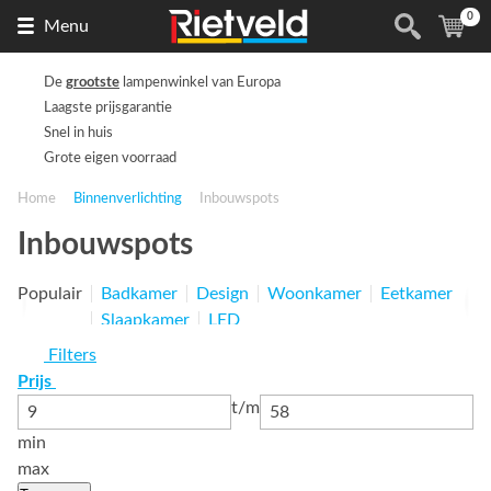
0
Naar
(
ite
Menu
de
homepage
De
grootste
lampenwinkel van Europa
Laagste prijsgarantie
Snel in huis
Grote eigen voorraad
Home
Binnenverlichting
Inbouwspots
Inbouwspots
Populair
Badkamer
Design
Woonkamer
Eetkamer
Slaapkamer
LED
Filters
Prijs
t/m
min
max