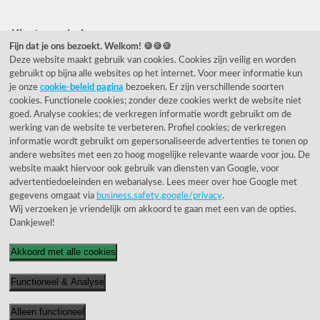
Klantwaardering
Fijn dat je ons bezoekt. Welkom! 🍪🍪🍪
Deze website maakt gebruik van cookies. Cookies zijn veilig en worden
"Zeer goed" - eKomi.nl
gebruikt op bijna alle websites op het internet. Voor meer informatie kun
je onze
cookie-beleid pagina
bezoeken. Er zijn verschillende soorten
Cijfer: 9.2 (25540 recensies)
cookies. Functionele cookies; zonder deze cookies werkt de website niet
goed. Analyse cookies; de verkregen informatie wordt gebruikt om de
werking van de website te verbeteren. Profiel cookies; de verkregen
informatie wordt gebruikt om gepersonaliseerde advertenties te tonen op
Onze nieuwsbrief
andere websites met een zo hoog mogelijke relevante waarde voor jou. De
website maakt hiervoor ook gebruik van diensten van Google, voor
Wil je onze nieuwsbrief ontvangen?
advertentiedoeleinden en webanalyse. Lees meer over hoe Google met
gegevens omgaat via
business.safety.google/privacy
.
Wij verzoeken je vriendelijk om akkoord te gaan met een van de opties.
Dankjewel!
Akkoord met alle cookies
Functioneel & Analyse
© 1955 - 2026 Rietveld Licht B.V.
Alleen functioneel