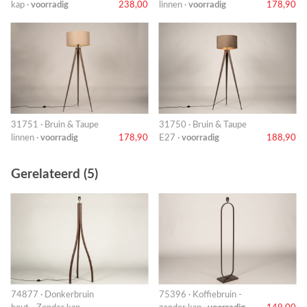
kap ·
voorradig
238,00
linnen ·
voorradig
178,90
31751 · Bruin & Taupe
31750 · Bruin & Taupe
linnen ·
voorradig
178,90
E27 ·
voorradig
188,90
Gerelateerd (5)
74877 · Donkerbruin
75396 · Koffiebruin -