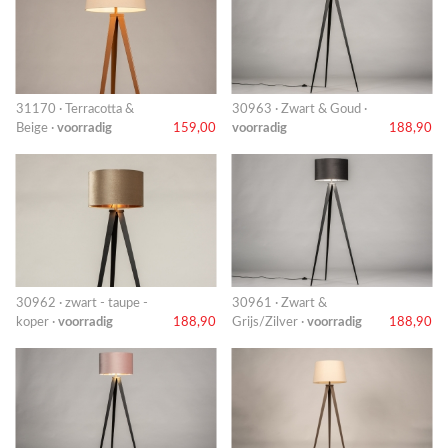
31170 · Terracotta &
30963 · Zwart & Goud ·
Beige ·
voorradig
159,00
voorradig
188,90
30962 · zwart - taupe -
30961 · Zwart &
koper ·
voorradig
188,90
Grijs/Zilver ·
voorradig
188,90