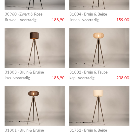
30960 · Zwart & Roze
31804 · Bruin & Beige
fluweel ·
voorradig
188,90
linnen ·
voorradig
159,00
31803 · Bruin & Bruine
31802 · Bruin & Taupe
kap ·
voorradig
188,90
kap ·
voorradig
238,00
31801 · Bruin & Bruine
31752 · Bruin & Beige