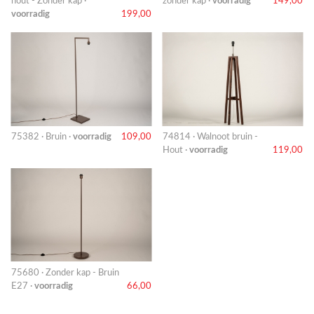
hout - Zonder kap ·
zonder kap ·
voorradig
149,00
voorradig
199,00
75382 · Bruin ·
voorradig
109,00
74814 · Walnoot bruin -
Hout ·
voorradig
119,00
75680 · Zonder kap - Bruin
E27 ·
voorradig
66,00