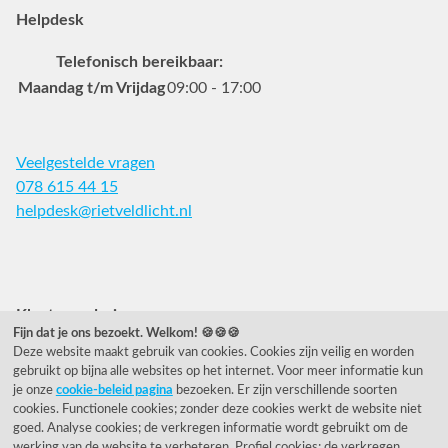
Helpdesk
Telefonisch bereikbaar:
Maandag t/m Vrijdag
09:00 - 17:00
Veelgestelde vragen
078 615 44 15
helpdesk@rietveldlicht.nl
Facebook
Instagram
Pinterest
Klantwaardering
Fijn dat je ons bezoekt. Welkom! 🍪🍪🍪
Deze website maakt gebruik van cookies. Cookies zijn veilig en worden
"Zeer goed" - eKomi.nl
gebruikt op bijna alle websites op het internet. Voor meer informatie kun
je onze
cookie-beleid pagina
bezoeken. Er zijn verschillende soorten
Cijfer: 9.2 (25540 recensies)
cookies. Functionele cookies; zonder deze cookies werkt de website niet
goed. Analyse cookies; de verkregen informatie wordt gebruikt om de
werking van de website te verbeteren. Profiel cookies; de verkregen