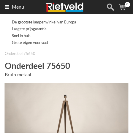
0
Naar
(
ite
Menu
de
homepage
De
grootste
lampenwinkel van Europa
Laagste prijsgarantie
Snel in huis
Grote eigen voorraad
Onderdeel 75650
Onderdeel 75650
Bruin metaal