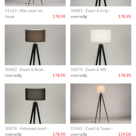
31165 · Mat zwart en
30883 · Zwart & Grijs ·
taupe
178,90
voorradig
178,90
30882 · Zwart & Bruin ·
30879 · Zwart & Wit ·
voorradig
178,90
voorradig
178,90
30878 · Helemaal zwart ·
31062 · Zwart & Taupe ·
voorradig
178,90
voorradig
159,00