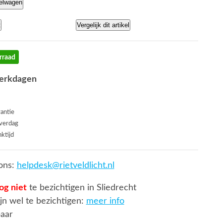
kelwagen
t
Vergelijk dit artikel
rraad
werkdagen
rantie
everdag
ktijd
ons:
helpdesk@rietveldlicht.nl
og niet
te bezichtigen in Sliedrecht
jn wel te bezichtigen:
meer info
baar