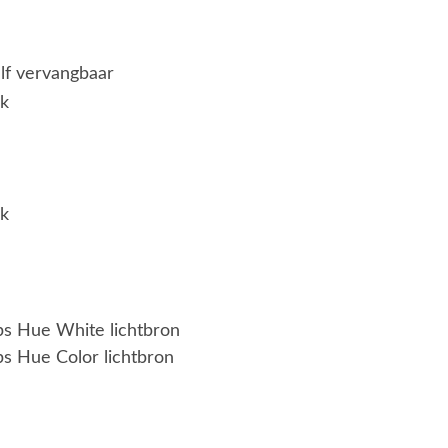
elf vervangbaar
jk
jk
ips Hue White lichtbron
ps Hue Color lichtbron