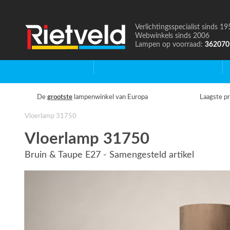
Verlichtingsspecialist sinds 19
Naar
Webwinkels sinds 2006
de
Lampen op voorraad:
362070
homepage
Home
Binnenverlichting
B
De
grootste
lampenwinkel van Europa
Laagste pr
Vloerlamp 31750
Vloerlamp 31750
Bruin & Taupe E27 - Samengesteld artikel