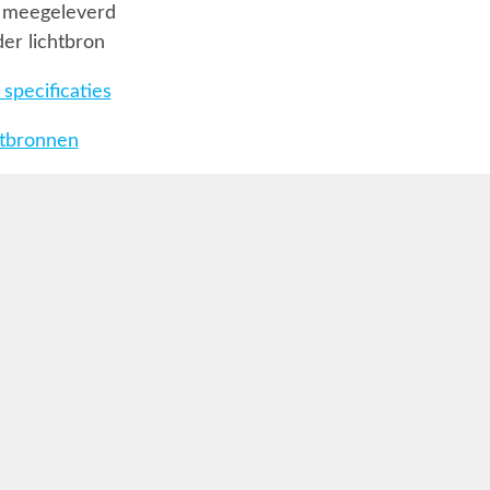
 meegeleverd
er lichtbron
specificaties
htbronnen