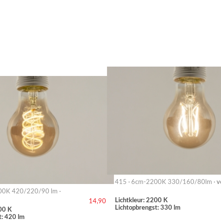
415 · 6cm-2200K 330/160/80lm ·
v
00K 420/220/90 lm ·
Lichtkleur: 2200 K
14,90
Lichtopbrengst: 330 lm
00 K
t: 420 lm