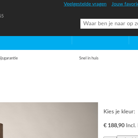
Veelgestelde vragen
Jouw favori
55
uitenverlichting
Diversen
Lic
ijsgarantie
Snel in huis
Kies je kleur:
€ 188,90
Incl