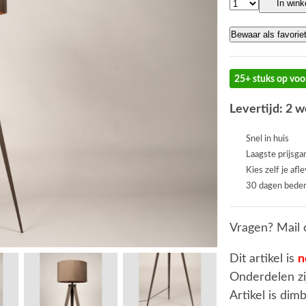
In win
Bewaar als favorie
25+ stuks op voo
Levertijd: 2 
Snel in huis
Laagste prijsga
Kies zelf je afl
30 dagen beden
Vragen? Mail 
Dit artikel is
n
Onderdelen zi
Artikel is dim