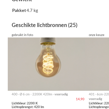
Pakket
4.7 kg
Geschikte lichtbronnen (25)
gebruikt in foto
onze keuze
400 · Ø 6 cm - 2200K 420lm ·
voorradig
401 · 6cm-22
voorradig
14,90
Lichtkleur: 2200 K
Lichtkleur: 22
Lichtopbrengst: 420 lm
Lichtopbrengs