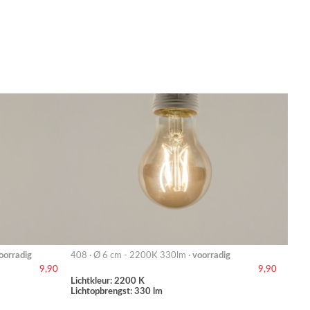
oorradig
408 · Ø 6 cm - 2200K 330lm ·
voorradig
9,90
9,90
Lichtkleur: 2200 K
Lichtopbrengst: 330 lm