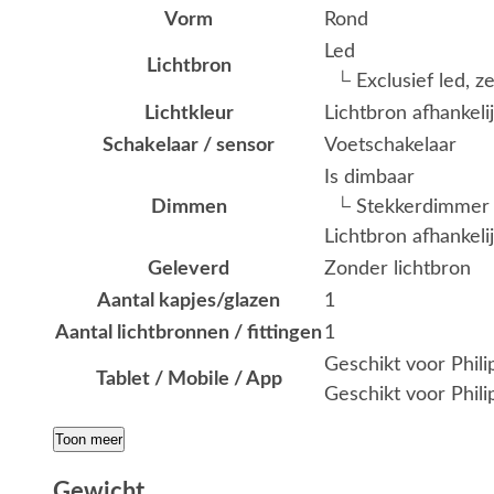
Vorm
Rond
Led
Lichtbron
└ Exclusief led, z
Lichtkleur
Lichtbron afhankeli
Schakelaar / sensor
Voetschakelaar
Is dimbaar
Dimmen
└ Stekkerdimmer
Lichtbron afhankeli
Geleverd
Zonder lichtbron
Aantal kapjes/glazen
1
Aantal lichtbronnen / fittingen
1
Geschikt voor Phil
Tablet / Mobile / App
Geschikt voor Phili
Toon meer
Gewicht