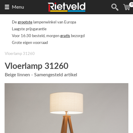
0
Naar
(
Menu
de
homepage
De
grootste
lampenwinkel van Europa
Laagste prijsgarantie
Voor 16:30 besteld, morgen
gratis
bezorgd
Grote eigen voorraad
Vloerlamp 31260
Vloerlamp 31260
Beige linnen - Samengesteld artikel