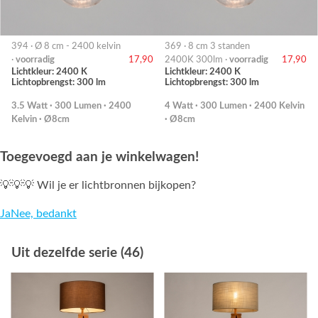
394 · Ø 8 cm - 2400 kelvin
369 · 8 cm 3 standen
·
voorradig
17,90
2400K 300lm ·
voorradig
17,90
Lichtkleur: 2400 K
Lichtkleur: 2400 K
Lichtopbrengst: 300 lm
Lichtopbrengst: 300 lm
3.5 Watt · 300 Lumen · 2400
4 Watt · 300 Lumen · 2400 Kelvin
Kelvin · Ø8cm
· Ø8cm
Toegevoegd aan je winkelwagen!
💡💡💡 Wil je er lichtbronnen bijkopen?
Ja
Nee, bedankt
Uit dezelfde serie (46)