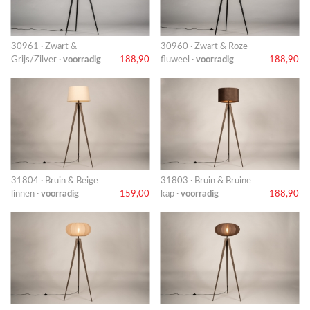
30961 · Zwart &
30960 · Zwart & Roze
Grijs/Zilver ·
voorradig
188,90
fluweel ·
voorradig
188,90
31804 · Bruin & Beige
31803 · Bruin & Bruine
linnen ·
voorradig
159,00
kap ·
voorradig
188,90