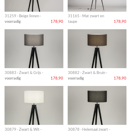
31259 · Beige linnen ·
31165 · Mat zwart en
voorradig
178,90
taupe
178,90
30883 · Zwart & Grijs ·
30882 · Zwart & Bruin ·
voorradig
178,90
voorradig
178,90
30879 · Zwart & Wit ·
30878 · Helemaal zwart ·