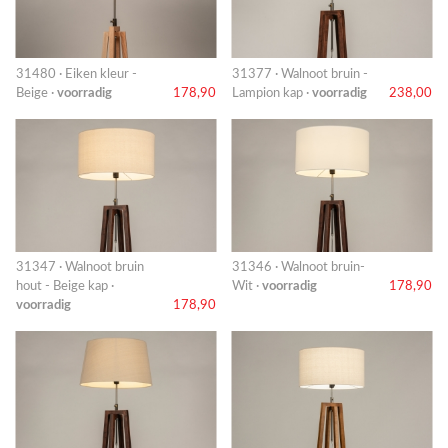
31480 · Eiken kleur -
31377 · Walnoot bruin -
Beige ·
voorradig
178,90
Lampion kap ·
voorradig
238,00
31347 · Walnoot bruin
31346 · Walnoot bruin-
hout - Beige kap ·
Wit ·
voorradig
178,90
voorradig
178,90