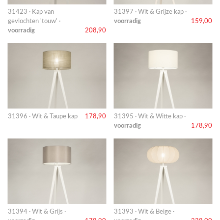
31423 · Kap van
31397 · Wit & Grijze kap ·
gevlochten 'touw' ·
voorradig
159,00
voorradig
208,90
31396 · Wit & Taupe kap
178,90
31395 · Wit & Witte kap ·
voorradig
178,90
31394 · Wit & Grijs ·
31393 · Wit & Beige ·