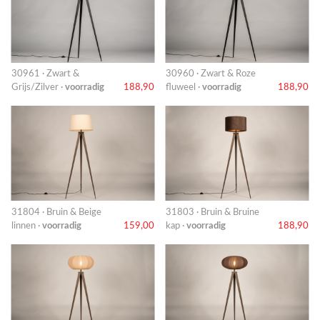
30961 · Zwart &
30960 · Zwart & Roze
Grijs/Zilver ·
voorradig
188,90
fluweel ·
voorradig
188,90
31804 · Bruin & Beige
31803 · Bruin & Bruine
linnen ·
voorradig
159,00
kap ·
voorradig
188,90