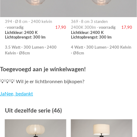
394 · Ø 8 cm - 2400 kelvin
369 · 8 cm 3 standen
·
voorradig
17,90
2400K 300lm ·
voorradig
17,90
Lichtkleur: 2400 K
Lichtkleur: 2400 K
Lichtopbrengst: 300 lm
Lichtopbrengst: 300 lm
3.5 Watt · 300 Lumen · 2400
4 Watt · 300 Lumen · 2400 Kelvin
Kelvin · Ø8cm
· Ø8cm
Toegevoegd aan je winkelwagen!
💡💡💡 Wil je er lichtbronnen bijkopen?
Ja
Nee, bedankt
Uit dezelfde serie (46)