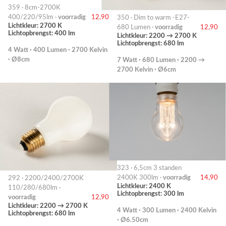
359 · 8cm-2700K
400/220/95lm ·
voorradig
12,90
350 · Dim to warm -E27-
Lichtkleur: 2700 K
680 Lumen ·
voorradig
12,90
Lichtopbrengst: 400 lm
Lichtkleur: 2200 → 2700 K
Lichtopbrengst: 680 lm
4 Watt · 400 Lumen · 2700 Kelvin
· Ø8cm
7 Watt · 680 Lumen · 2200 →
2700 Kelvin · Ø6cm
323 · 6,5cm 3 standen
2400K 300lm ·
voorradig
14,90
292 · 2200/2400/2700K
Lichtkleur: 2400 K
110/280/680lm ·
Lichtopbrengst: 300 lm
voorradig
12,90
Lichtkleur: 2200 → 2700 K
4 Watt · 300 Lumen · 2400 Kelvin
Lichtopbrengst: 680 lm
· Ø6.50cm