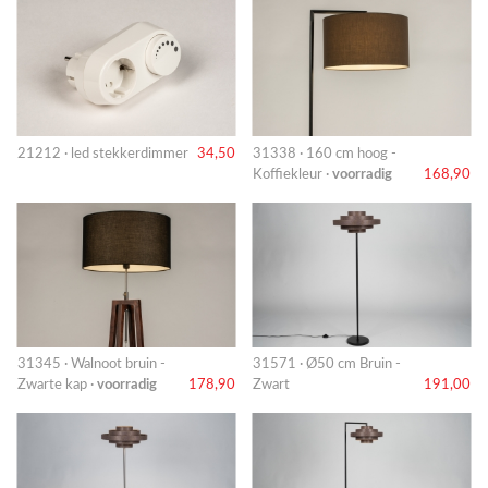
21212 · led stekkerdimmer
34,50
31338 · 160 cm hoog -
Koffiekleur ·
voorradig
168,90
31345 · Walnoot bruin -
31571 · Ø50 cm Bruin -
Zwarte kap ·
voorradig
178,90
Zwart
191,00