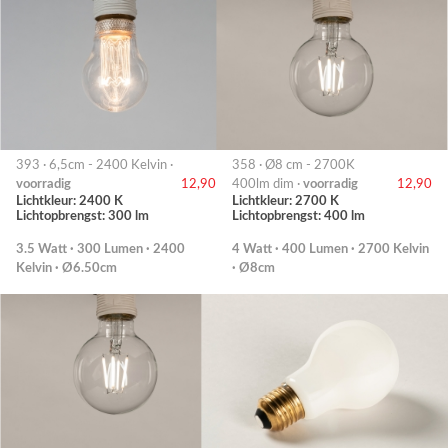
393 · 6,5cm - 2400 Kelvin ·
358 · Ø8 cm - 2700K
voorradig
12,90
400lm dim ·
voorradig
12,90
Lichtkleur: 2400 K
Lichtkleur: 2700 K
Lichtopbrengst: 300 lm
Lichtopbrengst: 400 lm
3.5 Watt · 300 Lumen · 2400
4 Watt · 400 Lumen · 2700 Kelvin
Kelvin · Ø6.50cm
· Ø8cm