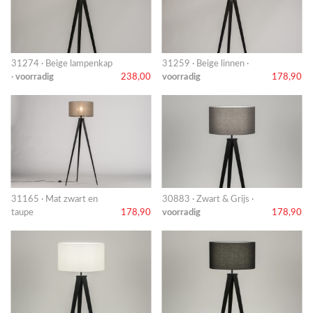
31274 · Beige lampenkap
31259 · Beige linnen ·
·
voorradig
238,00
voorradig
178,90
31165 · Mat zwart en
30883 · Zwart & Grijs ·
taupe
178,90
voorradig
178,90