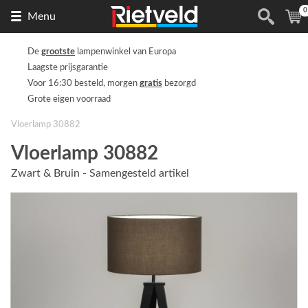
0
Naar
(
Menu
de
homepage
De
grootste
lampenwinkel van Europa
Laagste prijsgarantie
Voor 16:30 besteld, morgen
gratis
bezorgd
Grote eigen voorraad
Vloerlamp 30882
Vloerlamp 30882
Zwart & Bruin - Samengesteld artikel