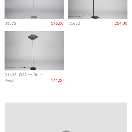
31572
195,00
31632
204,00
31633 · Ø38 cm Bruin -
Zwart
161,00