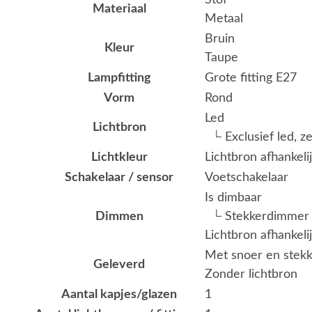
Stof
Materiaal
Metaal
Bruin
Kleur
Taupe
Lampfitting
Grote fitting E27
Vorm
Rond
Led
Lichtbron
└ Exclusief led, z
Lichtkleur
Lichtbron afhankeli
Schakelaar / sensor
Voetschakelaar
Is dimbaar
Dimmen
└ Stekkerdimmer
Lichtbron afhankeli
Met snoer en stekk
Geleverd
Zonder lichtbron
Aantal kapjes/glazen
1