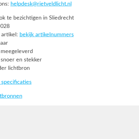
ons:
helpdesk@rietveldlicht.nl
ook te bezichtigen in Sliedrecht
 028
artikel:
bekijk artikelnummers
baar
 meegeleverd
snoer en stekker
er lichtbron
specificaties
htbronnen