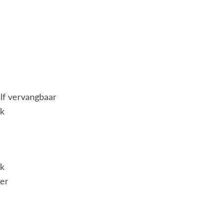
elf vervangbaar
jk
jk
er