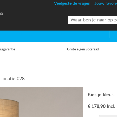
Veelgestelde vragen
Jouw favori
55
uitenverlichting
Diversen
Lic
ijsgarantie
Grote eigen voorraad
llocatie 028
Kies je kleur:
€ 178,90
Incl