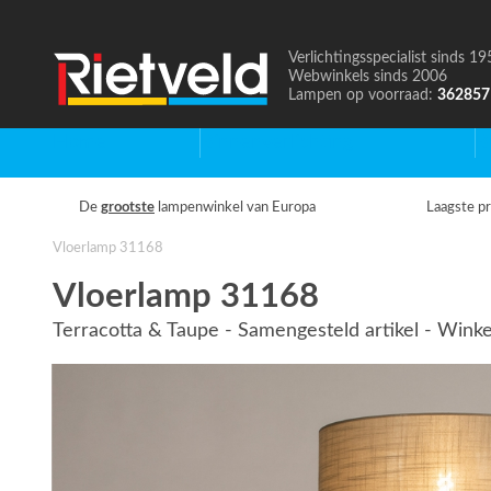
Verlichtingsspecialist sinds 19
Naar
Webwinkels sinds 2006
de
Lampen op voorraad:
362857
homepage
Home
Binnenverlichting
B
De
grootste
lampenwinkel van Europa
Laagste pr
Vloerlamp 31168
Vloerlamp 31168
Terracotta & Taupe - Samengesteld artikel - Winke