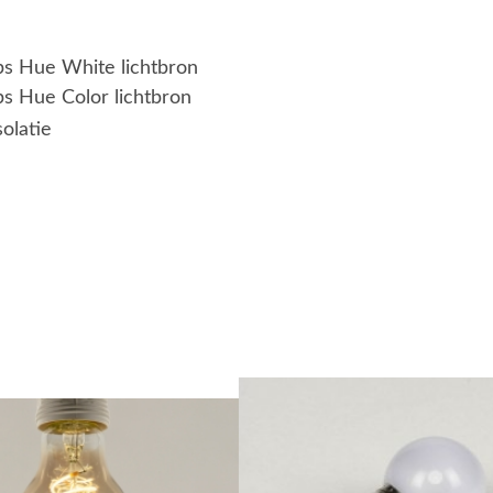
ips Hue White lichtbron
ps Hue Color lichtbron
solatie