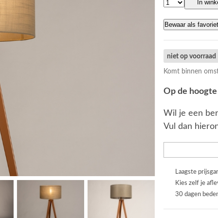
In win
Bewaar als favorie
niet op voorraad
Komt binnen omst
Op de hoogte 
Wil je een ber
Vul dan hieron
Laagste prijsga
Kies zelf je afl
30 dagen beden