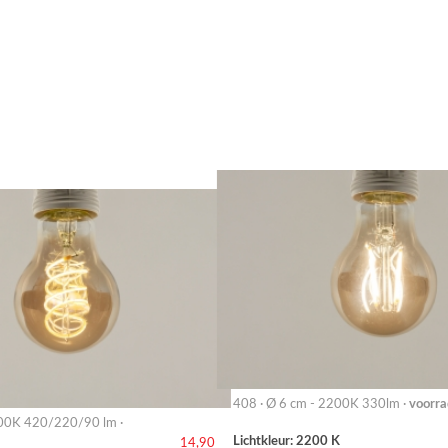
408 · Ø 6 cm - 2200K 330lm ·
voorra
00K 420/220/90 lm ·
Lichtkleur: 2200 K
14,90