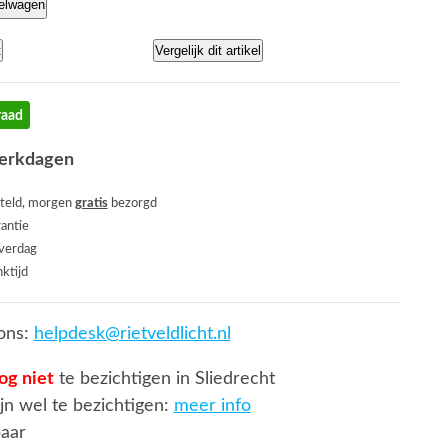
kelwagen
t
Vergelijk dit artikel
raad
werkdagen
teld, morgen
gratis
bezorgd
rantie
everdag
ktijd
ons:
helpdesk@rietveldlicht.nl
og niet
te bezichtigen in Sliedrecht
jn wel te bezichtigen:
meer info
baar