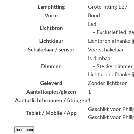
Lampfitting
Grote fitting E27
Vorm
Rond
Led
Lichtbron
└ Exclusief led, z
Lichtkleur
Lichtbron afhankeli
Schakelaar / sensor
Voetschakelaar
Is dimbaar
Dimmen
└ Stekkerdimmer
Lichtbron afhankeli
Geleverd
Zonder lichtbron
Aantal kapjes/glazen
1
Aantal lichtbronnen / fittingen
1
Geschikt voor Phil
Tablet / Mobile / App
Geschikt voor Phili
Toon meer