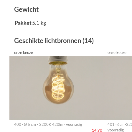
Gewicht
Pakket
5.1 kg
Geschikte lichtbronnen (14)
onze keuze
onze keuze
400 · Ø 6 cm - 2200K 420lm ·
voorradig
401 · 6cm-22
voorradig
14,90