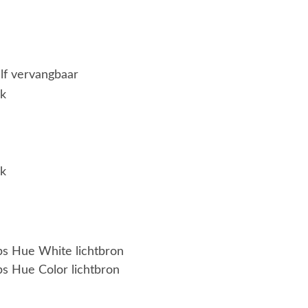
elf vervangbaar
jk
jk
ips Hue White lichtbron
ps Hue Color lichtbron