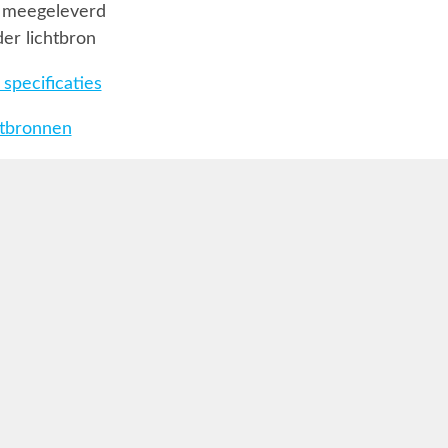
 meegeleverd
er lichtbron
specificaties
htbronnen