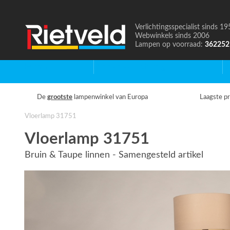
Verlichtingsspecialist sinds 19
Naar
Webwinkels sinds 2006
de
Lampen op voorraad:
362252
homepage
Home
Binnenverlichting
B
De
grootste
lampenwinkel van Europa
Laagste pr
Vloerlamp 31751
Vloerlamp 31751
Bruin & Taupe linnen - Samengesteld artikel