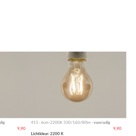
dig
415 · 6cm-2200K 330/160/80lm ·
voorradig
9,90
9,90
Lichtkleur: 2200 K