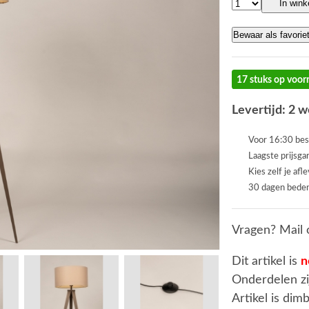
In win
Bewaar als favorie
17 stuks op voor
Levertijd: 2 
Voor 16:30 bes
Laagste prijsga
Kies zelf je afl
30 dagen beden
Vragen? Mail 
Dit artikel is
n
Onderdelen zi
Artikel is dim