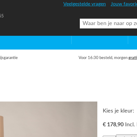
Veelgestelde vragen
Jouw favori
55
uitenverlichting
Diversen
Lic
ijsgarantie
Voor 16:30 besteld, morgen
grati
Kies je kleur:
€ 178,90
Incl