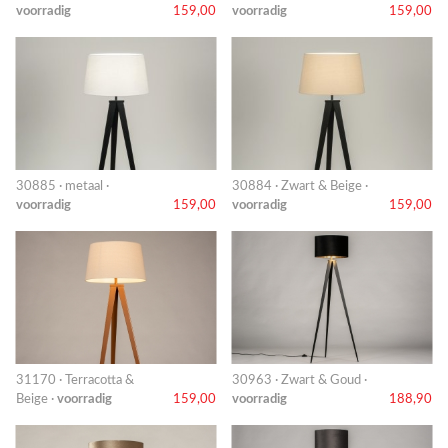
voorradig
159,00
voorradig
159,00
30885 · metaal ·
30884 · Zwart & Beige ·
voorradig
159,00
voorradig
159,00
31170 · Terracotta &
30963 · Zwart & Goud ·
Beige ·
voorradig
159,00
voorradig
188,90