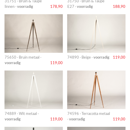
31751 · Bruin & Taupe
31750 · Bruin & Taupe
linnen ·
voorradig
178,90
E27 ·
voorradig
188,90
75650 · Bruin metaal ·
74890 · Beige ·
voorradig
119,00
voorradig
119,00
74889 · Wit metaal ·
74596 · Terracotta metaal
voorradig
119,00
·
voorradig
119,00