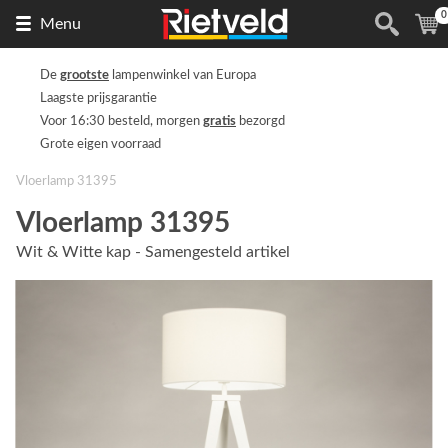
0
Naar
(
Menu
de
homepage
De
grootste
lampenwinkel van Europa
Laagste prijsgarantie
Voor 16:30 besteld, morgen
gratis
bezorgd
Grote eigen voorraad
Vloerlamp 31395
Vloerlamp 31395
Wit & Witte kap - Samengesteld artikel