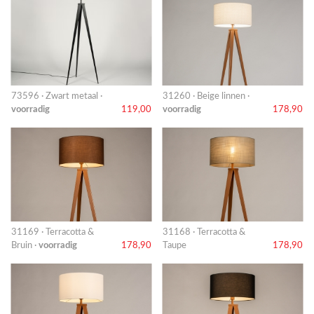
73596 · Zwart metaal ·
31260 · Beige linnen ·
voorradig
119,00
voorradig
178,90
31169 · Terracotta &
31168 · Terracotta &
Bruin ·
voorradig
178,90
Taupe
178,90