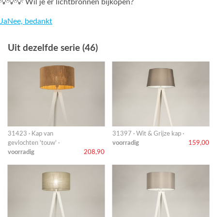
💡💡💡 Wil je er lichtbronnen bijkopen?
Ja
Nee, bedankt
Uit dezelfde serie (46)
31423 · Kap van
31397 · Wit & Grijze kap ·
gevlochten 'touw' ·
voorradig
159,00
voorradig
208,90