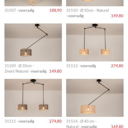
31507 ·
voorradig
188,90
31510 · Ø 30cm - Naturel
·
voorradig
149,80
31509 · Ø 30cm -
31512 ·
voorradig
274,80
Zwart/Naturel ·
voorradig
149,80
31511 ·
voorradig
274,80
31514 · Ø 40 cm -
Naturel ·
voorradig
169,80