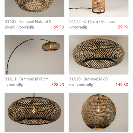
31639 · Bamboe! Naturel &
16172 · Ø 15 cm - Bamboe
Zwart ·
voorradig
69,90
·
voorradig
59,90
31211 · Bamboe! Ø 60cm
31210 · Bamboe! Ø 60
·
voorradig
328,90
cm ·
voorradig
149,80