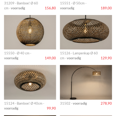
31209 · Bamboe! Ø 60
15551 · Ø 50cm ·
cm ·
voorradig
156,80
voorradig
189,00
15550 · Ø 40 cm ·
15126 · Lampenkap Ø 60
voorradig
149,00
cm ·
voorradig
129,90
15124 · Bamboe! Ø 40cm ·
31502 ·
voorradig
278,90
voorradig
99,90