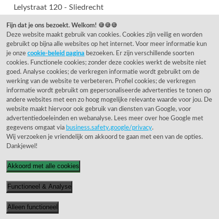
Lelystraat 120 - Sliedrecht
Outlet is gesloten tot medio augustus.
Fijn dat je ons bezoekt. Welkom! 🍪🍪🍪
U bent van harte welkom in onze showroom, die
Deze website maakt gebruik van cookies. Cookies zijn veilig en worden
geopend is volgens de normale openingstijden.
gebruikt op bijna alle websites op het internet. Voor meer informatie kun
je onze
cookie-beleid pagina
bezoeken. Er zijn verschillende soorten
cookies. Functionele cookies; zonder deze cookies werkt de website niet
Showroom
goed. Analyse cookies; de verkregen informatie wordt gebruikt om de
Rietveld Licht
werking van de website te verbeteren. Profiel cookies; de verkregen
Leeghwaterstraat 75
informatie wordt gebruikt om gepersonaliseerde advertenties te tonen op
3364 AE Sliedrecht (NL)
andere websites met een zo hoog mogelijke relevante waarde voor jou. De
website maakt hiervoor ook gebruik van diensten van Google, voor
*
Je mag je bestelling terugbrengen in de winkel
advertentiedoeleinden en webanalyse. Lees meer over hoe Google met
*
Retour via pakketdienst zie onderstaand adres
gegevens omgaat via
business.safety.google/privacy
.
*
Contant betalen helaas niet mogelijk
Wij verzoeken je vriendelijk om akkoord te gaan met een van de opties.
Dankjewel!
Retouradres pakketten
Akkoord met alle cookies
AVA - Rietveld
Lelystraat
124
Functioneel & Analyse
3364 AJ Sliedrecht (NL)
*
Zelf retour brengen kan helaas niet
Alleen functioneel
*
Alleen bereikbaar voor pakketdiensten