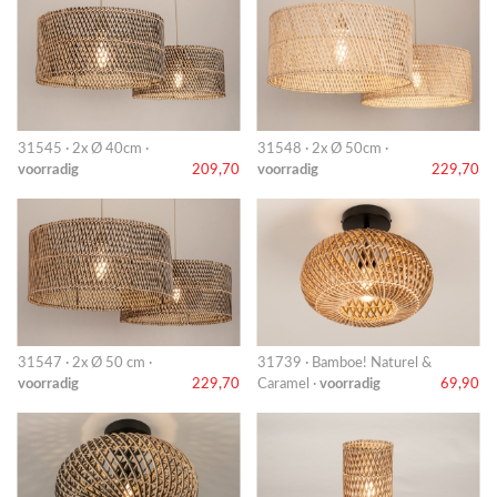
31545 · 2x Ø 40cm ·
31548 · 2x Ø 50cm ·
voorradig
209,70
voorradig
229,70
31547 · 2x Ø 50 cm ·
31739 · Bamboe! Naturel &
voorradig
229,70
Caramel ·
voorradig
69,90