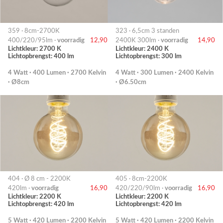
359 · 8cm-2700K
323 · 6,5cm 3 standen
400/220/95lm ·
voorradig
12,90
2400K 300lm ·
voorradig
14,90
Lichtkleur: 2700 K
Lichtkleur: 2400 K
Lichtopbrengst: 400 lm
Lichtopbrengst: 300 lm
4 Watt · 400 Lumen · 2700 Kelvin
4 Watt · 300 Lumen · 2400 Kelvin
· Ø8cm
· Ø6.50cm
404 · Ø 8 cm - 2200K
405 · 8cm-2200K
420lm ·
voorradig
16,90
420/220/90lm ·
voorradig
16,90
Lichtkleur: 2200 K
Lichtkleur: 2200 K
Lichtopbrengst: 420 lm
Lichtopbrengst: 420 lm
5 Watt · 420 Lumen · 2200 Kelvin
5 Watt · 420 Lumen · 2200 Kelvin