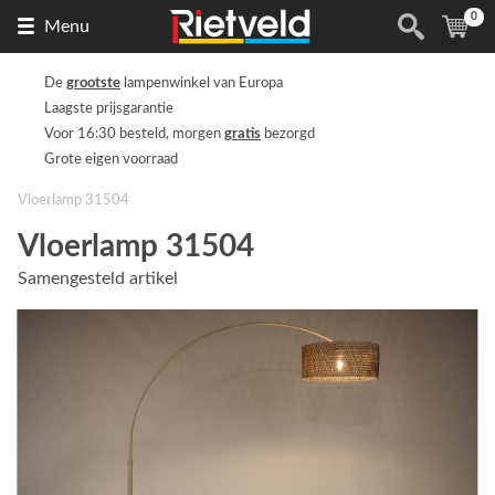
0
Naar
(
ite
Menu
de
homepage
De
grootste
lampenwinkel van Europa
Laagste prijsgarantie
Voor 16:30 besteld, morgen
gratis
bezorgd
Grote eigen voorraad
Vloerlamp 31504
Vloerlamp 31504
Samengesteld artikel