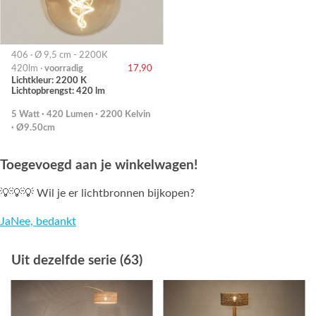
406 · Ø 9,5 cm - 2200K
420lm ·
voorradig
17,90
Lichtkleur: 2200 K
Lichtopbrengst: 420 lm
5 Watt · 420 Lumen · 2200 Kelvin
· Ø9.50cm
Toegevoegd aan je winkelwagen!
💡💡💡 Wil je er lichtbronnen bijkopen?
Ja
Nee, bedankt
Uit dezelfde serie (63)